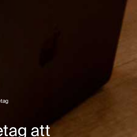
etag
etag att