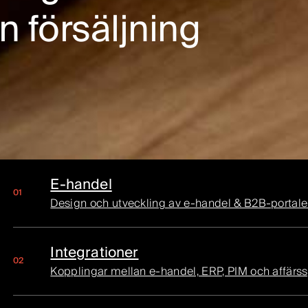
in försäljning
E-handel
Design och utveckling av e-handel & B2B-portaler
Integrationer
Kopplingar mellan e-handel, ERP, PIM och affärs