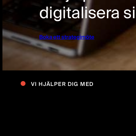
digitalisera s
Boka ett strategimöte
VI HJÄLPER DIG MED