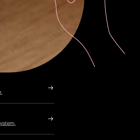
.
system.