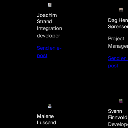
Joachim
Dag Hen
Strand
Sørense
Integration
developer
Project
Manage
Send en e-
post
Send en 
post
Svenn
Malene
Finnvold
Lussand
Develop