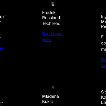
Fredrik
In
rik
Rossland
Ma
n
Tech lead
K
Send en e-
E-
r
post
c
e-
ma
Se
po
Si
Mladena
Ko
Kukic
Lø
er