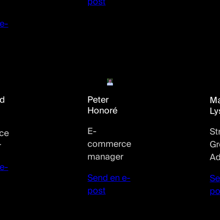
post
e-
ld
Peter
Ma
Honoré
Ly
E-
St
ce
commerce
Gr
r
manager
Ad
e-
Send en e-
Se
post
po