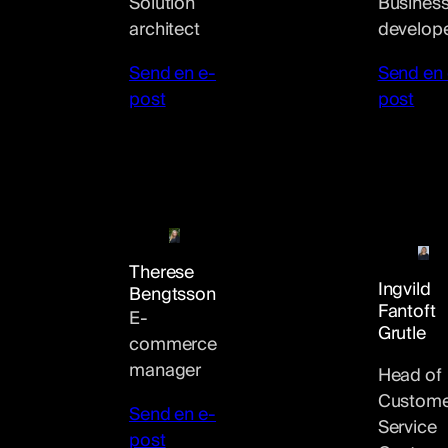
Busines
Solution
develop
architect
Send en 
Send en e-
post
post
Therese
Ingvild
Bengtsson
Fantoft
E-
Grutle
commerce
manager
Head of
Custome
Send en e-
Service
post