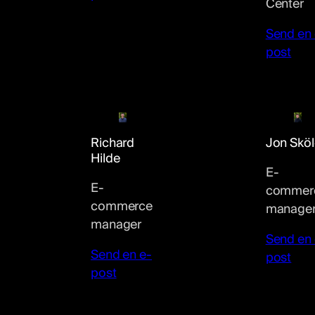
Center
Send en 
post
Richard
Jon Skö
Hilde
E-
E-
commer
commerce
manage
manager
Send en 
Send en e-
post
post