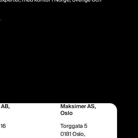
?
 AB,
Maksimer AS,
Oslo
 16
Torggata 5
0181 Oslo,