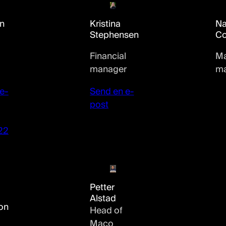
Na
en
Kristina
Co
Stephensen
Ma
Financial
ma
manager
e-
Send en e-
post
22
Petter
Alstad
on
Head of
Maco