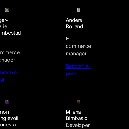
ger-
Anders
rie
Rolland
ambestad
E-
commerce
ommerce
manager
nager
Send en e-
nd en e-
post
st
mon
Milena
nglevoll
Bimbasic
nnestad
Developer