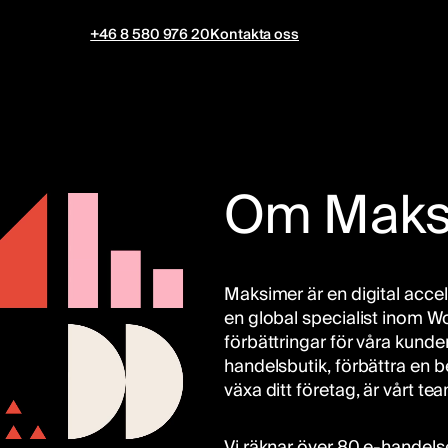
+46 8 580 976 20
Kontakta oss
Om Maks
Maksimer är en digital acce
en global specialist inom W
förbättringar för våra kunder
handelsbutik, förbättra en be
växa ditt företag, är vårt tea
Vi räknar över 80 e-handels