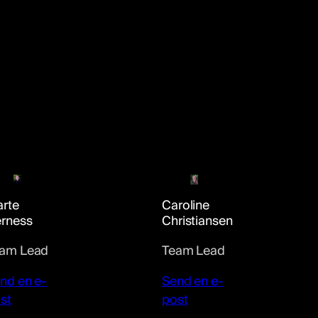
rte
Caroline
rness
Christiansen
am Lead
Team Lead
nd en e-
Send en e-
st
post