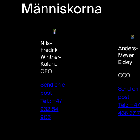
Människorna
Nils-
Anders-
Fredrik
Meyer
Winther-
Eldøy
Kaland
CEO
CCO
Send en e-
Send en 
post
post
Tel.:
+47
Tel.:
+4
932 54
466 67 
905