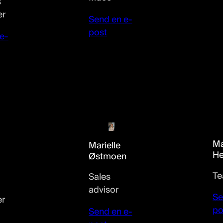
s
er
Send en e-
post
e-
Ma
Marielle
He
Østmoen
Te
Sales
advisor
Se
r
po
Send en e-