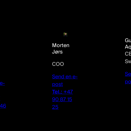
Gu
Morten
Aq
Jørs
C
S
COO
Se
Send en e-
po
e-
post
Tel.:
+47
7
90 87 15
746
25