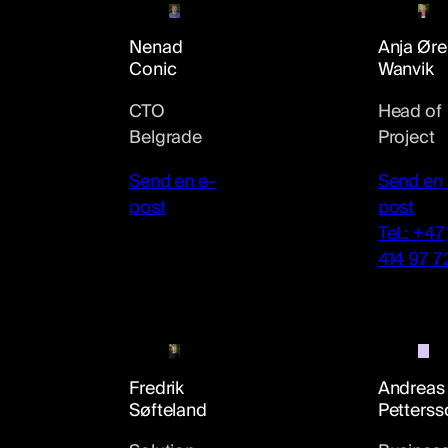
Nenad
Anja Ør
Conic
Wanvik
CTO
Head of
Belgrade
Project
Send en e-
Send en 
post
post
Tel.: +47
414 97 7
Andreas
Fredrik
Petterss
Søfteland