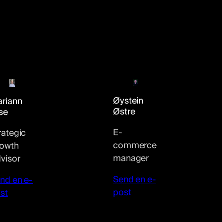
Øystein
riann
Østre
se
E-
rategic
commerce
owth
manager
visor
Send en e-
nd en e-
post
st