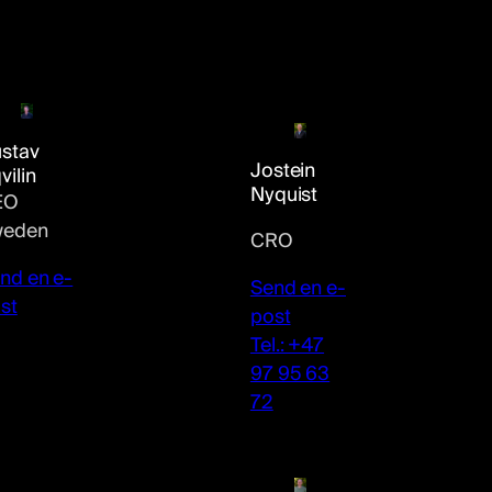
stav
Jostein
vilin
Nyquist
EO
weden
CRO
nd en e-
Send en e-
st
post
Tel.: +47
97 95 63
72