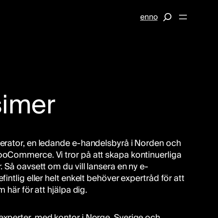
S
en
no
e
a
r
c
imer
h
lerator, en ledande e-handelsbyrå i Norden och
ooCommerce. Vi tror på att skapa kontinuerliga
. Så oavsett om du vill lansera en ny e-
fintlig eller helt enkelt behöver expertråd för att
m här för att hjälpa dig.
experter, med kontor i Norge, Sverige och