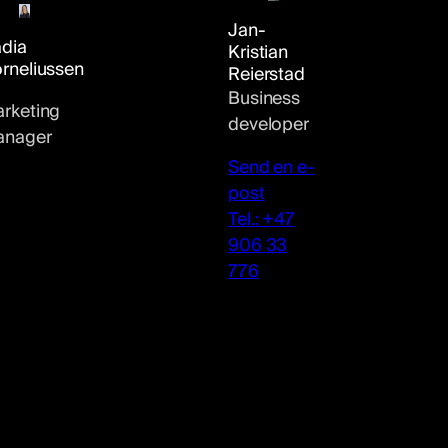
Jan-
dia
Kristian
rneliussen
Reierstad
Business
rketing
developer
nager
Send en e-
post
Tel.: +47
906 33
776