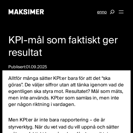
Hoppa
S
en
no
till
e
innehåll
a
r
KPI-mål som faktiskt ger
c
h
resultat
Publisert:
01.09.2025
Alltför många sätter KPI:er bara för att det “ska
göras”. De väljer siffror utan att tänka igenom vad de
egentligen ska styra mot. Resultatet? Mål som mäts,
men inte används. KPI:er som samlas in, men inte
ger någon riktning i vardagen.
Men KPI:er är inte bara rapportering – de är
styrverktyg. När du vet vad du vill uppnå och sätter