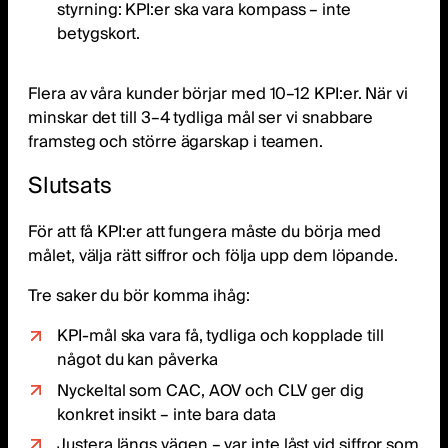
styrning: KPI:er ska vara kompass – inte
betygskort.
Flera av våra kunder börjar med 10–12 KPI:er. När vi
minskar det till 3–4 tydliga mål ser vi snabbare
framsteg och större ägarskap i teamen.
Slutsats
För att få KPI:er att fungera måste du börja med
målet, välja rätt siffror och följa upp dem löpande.
Tre saker du bör komma ihåg:
KPI-mål ska vara få, tydliga och kopplade till
något du kan påverka
Nyckeltal som CAC, AOV och CLV ger dig
konkret insikt – inte bara data
Justera längs vägen – var inte låst vid siffror som