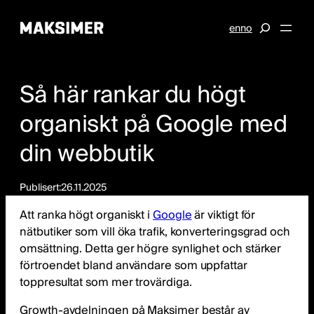
Hoppa
S
en
no
till
e
innehåll
a
r
Så här rankar du högt
c
h
organiskt på Google med
din webbutik
Publisert:
26.11.2025
Att ranka högt organiskt i
Google
är viktigt för
nätbutiker som vill öka trafik, konverteringsgrad och
omsättning. Detta ger högre synlighet och stärker
förtroendet bland användare som uppfattar
toppresultat som mer trovärdiga.
Growth-avdelningen på Maksimer består av