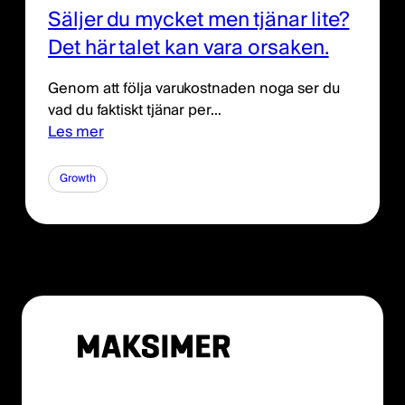
Säljer du mycket men tjänar lite?
Det här talet kan vara orsaken.
Genom att följa varukostnaden noga ser du
vad du faktiskt tjänar per…
Les mer
Growth