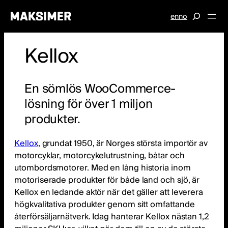
S
en
no
e
Hoppa
a
Kellox
till
r
innehåll
c
h
En sömlös WooCommerce-
lösning för över 1 miljon
produkter.
Kellox
, grundat 1950, är Norges största importör av
motorcyklar, motorcykelutrustning, båtar och
utombordsmotorer. Med en lång historia inom
motoriserade produkter för både land och sjö, är
Kellox en ledande aktör när det gäller att leverera
högkvalitativa produkter genom sitt omfattande
återförsäljarnätverk. Idag hanterar Kellox nästan 1,2