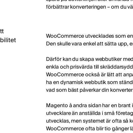
förbättrar konverteringen – om du 
tt
WooCommerce utvecklades som en a
ilitet
Den skulle vara enkel att sätta upp, 
Därför kan du skapa webbutiker me
enkla och prisvärda till skräddarsy
WooCommerce också är lätt att anpa
ha en dynamisk webbutik som ständig
vad som bäst påverkar din konverteri
Magento å andra sidan har en brant i
utvecklare än anställda i små företa
utvecklas, men systemet är ofta så k
WooCommerce ofta blir tio gånger län