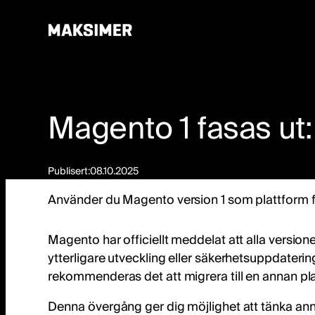
Hoppa
till
innehåll
Magento 1 fasas ut
Publisert:
08.10.2025
Använder du Magento version 1 som plattform för
Magento har officiellt meddelat att alla version
ytterligare utveckling eller säkerhetsuppdater
rekommenderas det att migrera till en annan pla
Denna övergång ger dig möjlighet att tänka annorl