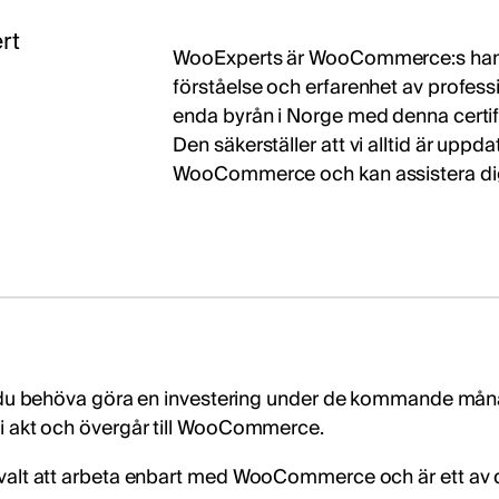
rt
WooExperts är WooCommerce:s han
förståelse och erfarenhet av profes
enda byrån i Norge med denna certifi
Den säkerställer att vi alltid är upp
WooCommerce och kan assistera dig p
 behöva göra en investering under de kommande månader
et i akt och övergår till WooCommerce.
tet valt att arbeta enbart med WooCommerce och är ett av 