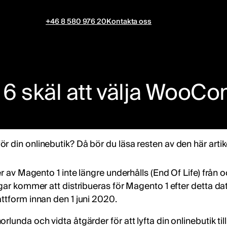
+46 8 580 976 20
Kontakta oss
: 6 skäl att välja Woo
 din onlinebutik? Då bör du läsa resten av den här artik
er av Magento 1 inte längre underhålls (End Of Life) från 
ingar kommer att distribueras för Magento 1 efter detta
ttform innan den 1 juni 2020.
unda och vidta åtgärder för att lyfta din onlinebutik till 