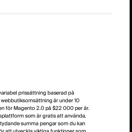
riabel prissättning baserad på
n webbutiksomsättning är under 10
den för Magento 2.0 på $22 000 per år.
attform som är gratis att använda.
 betydande summa pengar som du kan
ör att utveckla viktiga funktioner som