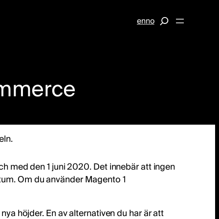
S
en
no
e
a
r
Commerce
c
h
eln.
och med den 1 juni 2020. Det innebär att ingen
 datum. Om du använder Magento 1
nya höjder. En av alternativen du har är att