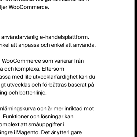
väljer WooCommerce.
nvändarvänlig e-handelsplattform.
enkel att anpassa och enkel att använda.
d WooCommerce som varierar från
dda och komplexa. Eftersom
ssa med lite utvecklarfärdighet kan du
t utvecklas och förbättras baserat på
ng och bottenlinje.
nlärningskurva och är mer inriktad mot
g. Funktioner och lösningar kan
omplext att småuppgifter i
gre i Magento. Det är ytterligare