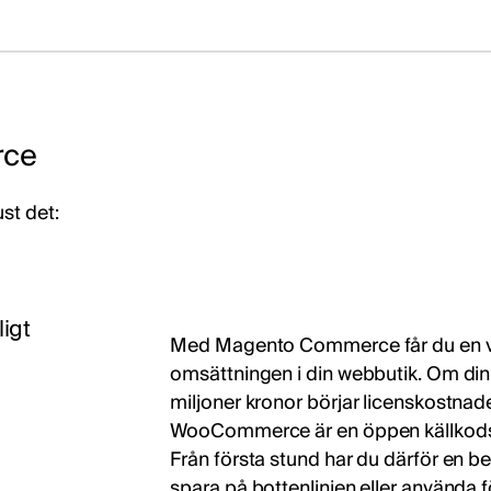
rce
ust det:
igt
Med Magento Commerce får du en va
omsättningen i din webbutik. Om di
miljoner kronor börjar licenskostna
WooCommerce är en öppen källkodspl
Från första stund har du därför en
spara på bottenlinjen eller använda f