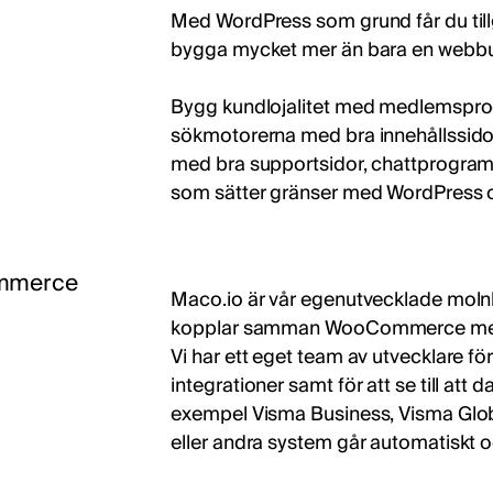
Med WordPress som grund får du tillgå
bygga mycket mer än bara en webbu
Bygg kundlojalitet med medlemsprog
sökmotorerna med bra innehållssidor,
med bra supportsidor, chattprogram o
som sätter gränser med WordPres
ommerce
Maco.io är vår egenutvecklade moln
kopplar samman WooCommerce med 
Vi har ett eget team av utvecklare fö
integrationer samt för att se till att 
exempel Visma Business, Visma Globa
eller andra system går automatiskt o