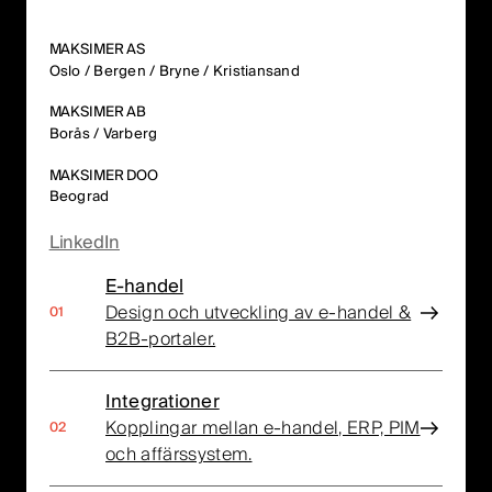
MAKSIMER AS
Oslo / Bergen / Bryne / Kristiansand
MAKSIMER AB
Borås / Varberg
MAKSIMER DOO
Beograd
LinkedIn
E-handel
Design och utveckling av e-handel &
B2B-portaler.
Integrationer
Kopplingar mellan e-handel, ERP, PIM
och affärssystem.