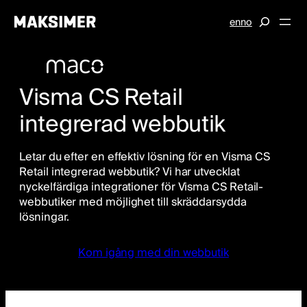
Hoppa
S
en
no
till
e
innehåll
a
r
c
Visma CS Retail
h
integrerad webbutik
Letar du efter en effektiv lösning för en Visma CS
Retail integrerad webbutik? Vi har utvecklat
nyckelfärdiga integrationer för Visma CS Retail-
webbutiker med möjlighet till skräddarsydda
lösningar.
Kom igång med din webbutik